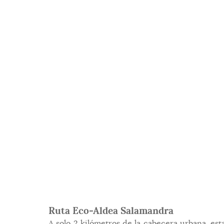
Ruta Eco-Aldea Salamandra
A solo 2 kilómetros de la cabecera urbana, est