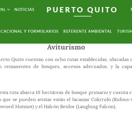
PUERTO QUITO
PAL
NOTICIAS
CACIONAL Y FORMULARIOS
REFERENTE AMBIENTAL
TURIS
Aviturismo
uerto Quito cuentan con ocho rutas establecidas, ubicadas 
n remanentes de bosques, accesos adecuados, y la capac
 esta ruta abarca 10 hectáreas de bosque primario y cuenta
es que se pueden avistar están el Jacamar Colirrufo (Rufou
owned Motmot) y el Halcón Reidor (Laughing Falcon).