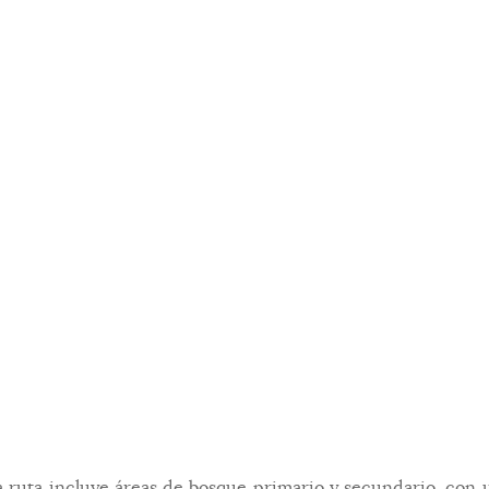
a ruta incluye áreas de bosque primario y secundario, con u