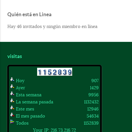
Quién está en Linea
Hay 46 invitados y ningún miembro en línea
visitas
Hoy
907
Ayer
1429
Esta semana
9956
La semana pasada
1132432
Este mes
12946
El mes pasado
54634
Todos
1152839
Your IP: 216.73.216.72