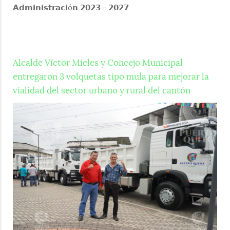
𝗔𝗱𝗺𝗶𝗻𝗶𝘀𝘁𝗿𝗮𝗰𝗶ó𝗻 𝟮𝟬𝟮𝟯 - 𝟮𝟬𝟮𝟳
Alcalde Víctor Mieles y Concejo Municipal
entregaron 3 volquetas tipo mula para mejorar la
vialidad del sector urbano y rural del cantón